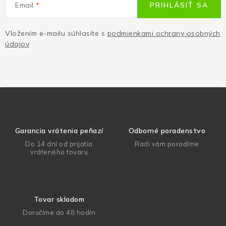
Email
PRIHLÁSIŤ SA
Vložením e-mailu súhlasíte s
podmienkami ochrany osobných
údajov
Garancia vrátenia peňazí
Odborné poradenstvo
Do 14 dní od prijatia
Radi vám poradíme
vráteného tovaru
Tovar skladom
Doručíme do 48 hodín