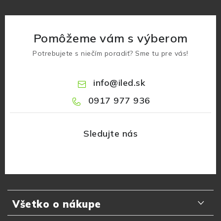
Pomôžeme vám s výberom
Potrebujete s niečím poradiť? Sme tu pre vás!
info
@
iled.sk
0917 977 936
Z
á
Všetko o nákupe
p