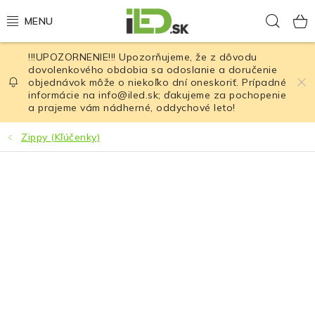
Prejsť
Hľad
na
obsah
!!!UPOZORNENIE!!! Upozorňujeme, že z dôvodu
LED osvetlenie
dovolenkového obdobia sa odoslanie a doručenie
objednávok môže o niekoľko dní oneskoriť. Prípadné
informácie na info@iled.sk; ďakujeme za pochopenie
LED baterky
a prajeme vám nádherné, oddychové leto!
LED čelovky
Zippy (Kľúčenky)
Cyklistické osvetlenie
Akumulátory a batérie
Nabíjačky
Nože