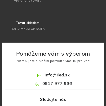
vráteného tovaru
Tovar skladom
Doručíme do 48 hodín
Pomôžeme vám s výberom
Potrebujete s niečím poradiť? Sme tu pre vás!
info
@
iled.sk
0917 977 936