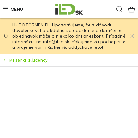
Prejsť
Hľad
na
obsah
!!!UPOZORNENIE!!! Upozorňujeme, že z dôvodu
LED osvetlenie
dovolenkového obdobia sa odoslanie a doručenie
objednávok môže o niekoľko dní oneskoriť. Prípadné
informácie na info@iled.sk; ďakujeme za pochopenie
LED baterky
a prajeme vám nádherné, oddychové leto!
LED čelovky
Mi séria (Kľúčenky)
Cyklistické osvetlenie
Akumulátory a batérie
Nabíjačky
Nože