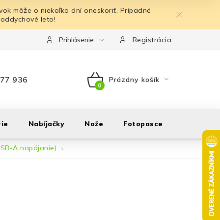
ok môže o niekoľko dní oneskoriť. Prípadné
 oddychové leto!
Prihlásenie
Registrácia
77 936
Prázdny košík
NÁKUPNÝ
KOŠÍK
ie
Nabíjačky
Nože
Fotopasce
Outdoor
USB-A napájanie)