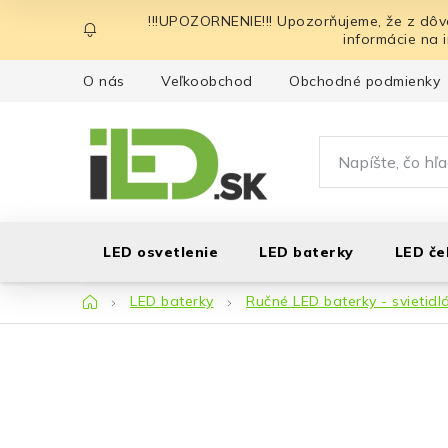
Prejsť
!!!UPOZORNENIE!!! Upozorňujeme, že z dôv
na
informácie na 
obsah
O nás
Veľkoobchod
Obchodné podmienky
LED osvetlenie
LED baterky
LED če
Domov
LED baterky
Ručné LED baterky - svietidl