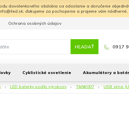
odu dovolenkového obdobia sa odoslanie a doručenie objednáv
info@iled.sk; ďakujeme za pochopenie a prajeme vám nádherné,
Ochrana osobných údajov
Blog
Kontakt
HĽADAŤ
0917 9
lovky
Cyklistické osvetlenie
Akumulátory a batér
á
LED baterky podľa výrobcov
TANK007
USB séria (