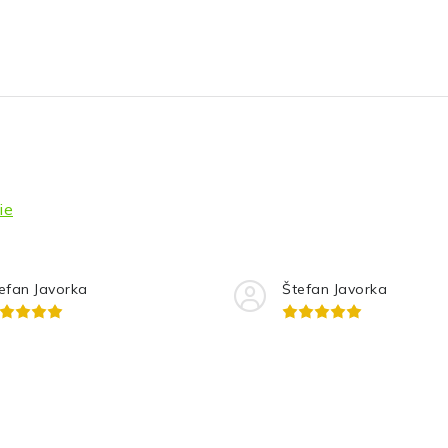
ie
efan Javorka
Štefan Javorka