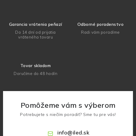
Garancia vrátenia peňazí
Odborné poradenstvo
Do 14 dní od prijatia
Radi vám poradíme
vráteného tovaru
Tovar skladom
Doručíme do 48 hodín
Pomôžeme vám s výberom
Potrebujete s niečím poradiť? Sme tu pre vás!
info
@
iled.sk