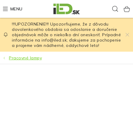
Prejsť
Hľad
na
obsah
!!!UPOZORNENIE!!! Upozorňujeme, že z dôvodu
LED osvetlenie
dovolenkového obdobia sa odoslanie a doručenie
objednávok môže o niekoľko dní oneskoriť. Prípadné
informácie na info@iled.sk; ďakujeme za pochopenie
LED baterky
a prajeme vám nádherné, oddychové leto!
LED čelovky
Pracovné lampy
Cyklistické osvetlenie
Akumulátory a batérie
Nabíjačky
Nože