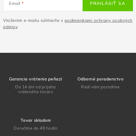
Email
PRIHLÁSIŤ SA
Vložením e-mailu súhlasíte s
podmienkami ochrany osobných
údajov
Garancia vrátenia peňazí
Odborné poradenstvo
Do 14 dní od prijatia
Radi vám poradíme
vráteného tovaru
Tovar skladom
Doručíme do 48 hodín