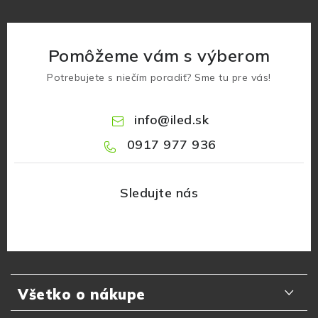
Pomôžeme vám s výberom
Potrebujete s niečím poradiť? Sme tu pre vás!
info
@
iled.sk
0917 977 936
Z
á
Všetko o nákupe
p