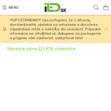
Prejsť
Hľad
na
obsah
!!!UPOZORNENIE!!! Upozorňujeme, že z dôvodu
LED osvetlenie
dovolenkového obdobia sa odoslanie a doručenie
objednávok môže o niekoľko dní oneskoriť. Prípadné
informácie na info@iled.sk; ďakujeme za pochopenie
LED baterky
a prajeme vám nádherné, oddychové leto!
LED čelovky
Napájacie zdroje 12V IP65 vodeodolné
Cyklistické osvetlenie
Akumulátory a batérie
Nabíjačky
Nože