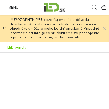
Prejsť
Hľad
na
obsah
!!!UPOZORNENIE!!! Upozorňujeme, že z dôvodu
LED osvetlenie
dovolenkového obdobia sa odoslanie a doručenie
objednávok môže o niekoľko dní oneskoriť. Prípadné
informácie na info@iled.sk; ďakujeme za pochopenie
LED baterky
a prajeme vám nádherné, oddychové leto!
LED čelovky
LED panely
Cyklistické osvetlenie
Akumulátory a batérie
Nabíjačky
Nože