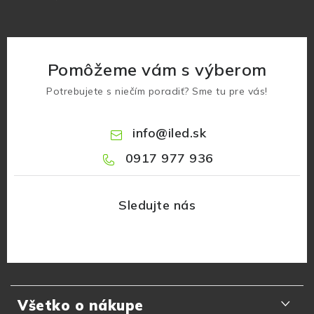
Pomôžeme vám s výberom
Potrebujete s niečím poradiť? Sme tu pre vás!
info
@
iled.sk
0917 977 936
Z
á
Všetko o nákupe
p