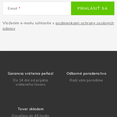
Email
PRIHLÁSIŤ SA
Vložením e-mailu súhlasíte s
podmienkami ochrany osobných
údajov
Garancia vrátenia peňazí
Odborné poradenstvo
Do 14 dní od prijatia
Radi vám poradíme
vráteného tovaru
Tovar skladom
Doručíme do 48 hodín