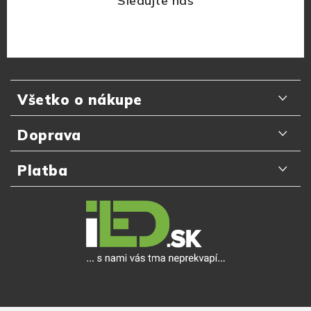
Z
á
Všetko o nákupe
p
ä
Odporúčania zákazníkov
Doprava
t
Najčastejšie otázky
i
Doručenie kuriérom GLS
Platba
e
Prečo nakupovať u nás
Slovenská pošta
Platba kartou online
Detail objednávky
Packeta Home
Platba na dobierku
Výmena a vrátenie tovaru do 14 dní
Zásielkovňa
Platba v hotovosti
Reklamačný poriadok
Osobný odber
Online bankové prevody
Ochrana osobných údajov
Apple Pay