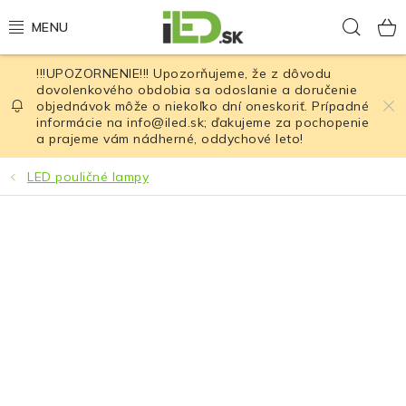
Prejsť
Hľad
na
obsah
!!!UPOZORNENIE!!! Upozorňujeme, že z dôvodu
LED osvetlenie
dovolenkového obdobia sa odoslanie a doručenie
objednávok môže o niekoľko dní oneskoriť. Prípadné
informácie na info@iled.sk; ďakujeme za pochopenie
LED baterky
a prajeme vám nádherné, oddychové leto!
LED čelovky
LED pouličné lampy
Cyklistické osvetlenie
Akumulátory a batérie
Nabíjačky
Nože