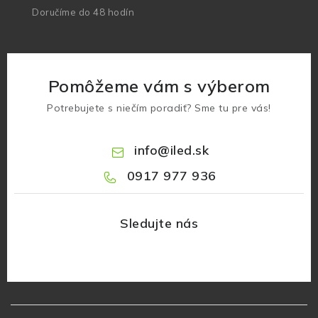
Doručíme do 48 hodín
Pomôžeme vám s výberom
Potrebujete s niečím poradiť? Sme tu pre vás!
info
@
iled.sk
0917 977 936
Z
á