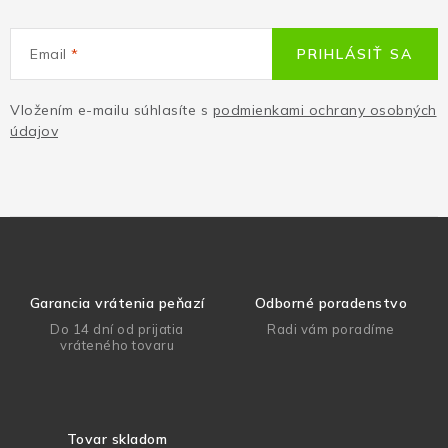
Email
PRIHLÁSIŤ SA
Vložením e-mailu súhlasíte s
podmienkami ochrany osobných
údajov
Garancia vrátenia peňazí
Odborné poradenstvo
Do 14 dní od prijatia
Radi vám poradíme
vráteného tovaru
Tovar skladom