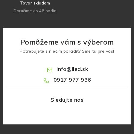
Tovar skladom
Doručíme do 48 hodín
Pomôžeme vám s výberom
Potrebujete s niečím poradiť? Sme tu pre vás!
info
@
iled.sk
0917 977 936
Z