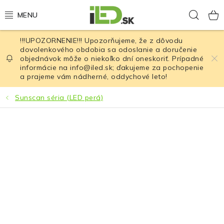
Prejsť
Hľad
na
obsah
!!!UPOZORNENIE!!! Upozorňujeme, že z dôvodu
LED osvetlenie
dovolenkového obdobia sa odoslanie a doručenie
objednávok môže o niekoľko dní oneskoriť. Prípadné
informácie na info@iled.sk; ďakujeme za pochopenie
LED baterky
a prajeme vám nádherné, oddychové leto!
LED čelovky
Sunscan séria (LED perá)
Cyklistické osvetlenie
Akumulátory a batérie
Nabíjačky
Nože