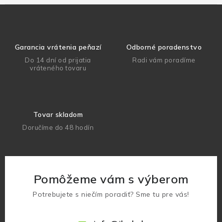
Garancia vrátenia peňazí
Odborné poradenstvo
Do 14 dní od prijatia
Radi vám poradíme
vráteného tovaru
Tovar skladom
Doručíme do 48 hodín
Pomôžeme vám s výberom
Potrebujete s niečím poradiť? Sme tu pre vás!