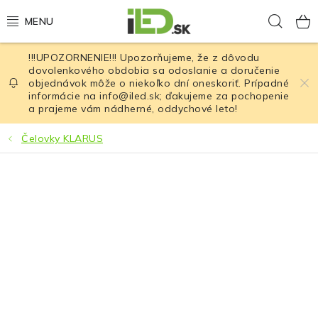
Prejsť
Hľad
na
obsah
!!!UPOZORNENIE!!! Upozorňujeme, že z dôvodu
LED osvetlenie
dovolenkového obdobia sa odoslanie a doručenie
objednávok môže o niekoľko dní oneskoriť. Prípadné
informácie na info@iled.sk; ďakujeme za pochopenie
LED baterky
a prajeme vám nádherné, oddychové leto!
LED čelovky
Čelovky KLARUS
Cyklistické osvetlenie
Akumulátory a batérie
Nabíjačky
Nože