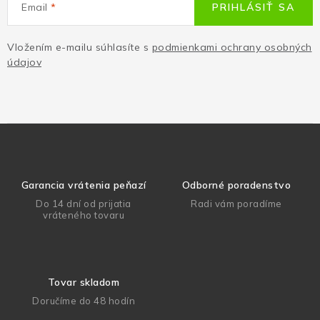
Email
PRIHLÁSIŤ SA
Vložením e-mailu súhlasíte s
podmienkami ochrany osobných
údajov
Garancia vrátenia peňazí
Odborné poradenstvo
Do 14 dní od prijatia
Radi vám poradíme
vráteného tovaru
Tovar skladom
Doručíme do 48 hodín