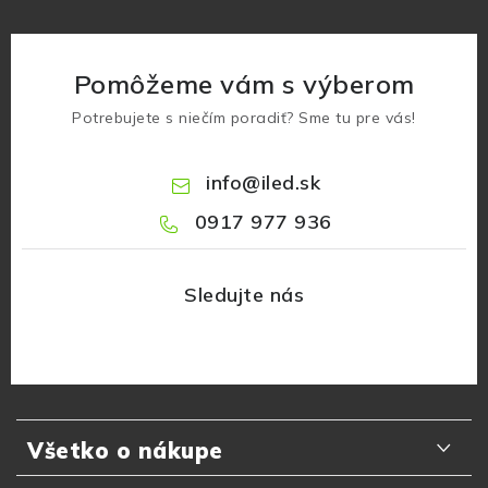
Pomôžeme vám s výberom
Potrebujete s niečím poradiť? Sme tu pre vás!
info
@
iled.sk
0917 977 936
Z
á
Všetko o nákupe
p