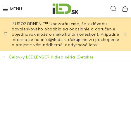
Prejsť
Hľad
na
obsah
!!!UPOZORNENIE!!! Upozorňujeme, že z dôvodu
LED osvetlenie
dovolenkového obdobia sa odoslanie a doručenie
objednávok môže o niekoľko dní oneskoriť. Prípadné
informácie na info@iled.sk; ďakujeme za pochopenie
LED baterky
a prajeme vám nádherné, oddychové leto!
LED čelovky
Čelovky LEDLENSER Kidled séria (Detské)
Cyklistické osvetlenie
Akumulátory a batérie
Nabíjačky
Nože