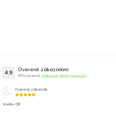
Fotopasce
Outdoor
Termovízie a nočné videnia
Tip na darček
Výpredaj
Overené zákazníkmi
4.9
Značky
870
recenzií.
Zobraziť všetky recenzie
O nás
Veľkoobchod
Obchodné podmienky
Overený zákazník
Ochrana osobných údajov
Blog
Kontakt
Vcelku OK.