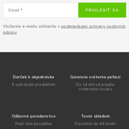
Email
PRIHLÁSIŤ SA
Vložením e-mailu súhlasíte s
podmienkami ochrany osobných
údajov
Darček k objednávke
Garancia vrátenia peňazí
K vybraným produktom
Do 14 dní od prijatia
vráteného tovaru
Odborné poradenstvo
Tovar skladom
Radi vám poradíme
Doručíme do 48 hodín