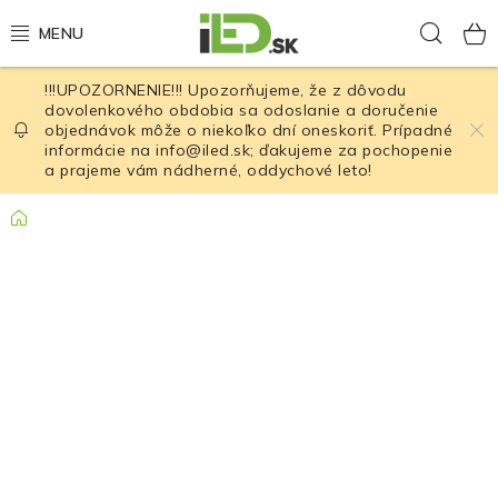
Prejsť
Hľad
na
obsah
!!!UPOZORNENIE!!! Upozorňujeme, že z dôvodu
LED osvetlenie
dovolenkového obdobia sa odoslanie a doručenie
objednávok môže o niekoľko dní oneskoriť. Prípadné
informácie na info@iled.sk; ďakujeme za pochopenie
LED baterky
a prajeme vám nádherné, oddychové leto!
LED čelovky
Domov
Cyklistické osvetlenie
Akumulátory a batérie
Nabíjačky
Nože