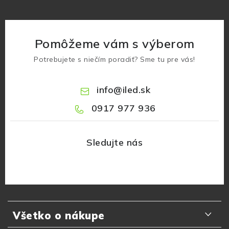
Pomôžeme vám s výberom
Potrebujete s niečím poradiť? Sme tu pre vás!
info
@
iled.sk
0917 977 936
Z
á
Všetko o nákupe
p