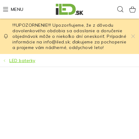
Prejsť
Hľad
na
obsah
!!!UPOZORNENIE!!! Upozorňujeme, že z dôvodu
LED osvetlenie
dovolenkového obdobia sa odoslanie a doručenie
objednávok môže o niekoľko dní oneskoriť. Prípadné
informácie na info@iled.sk; ďakujeme za pochopenie
LED baterky
a prajeme vám nádherné, oddychové leto!
LED čelovky
LED baterky
Cyklistické osvetlenie
Akumulátory a batérie
Nabíjačky
Nože