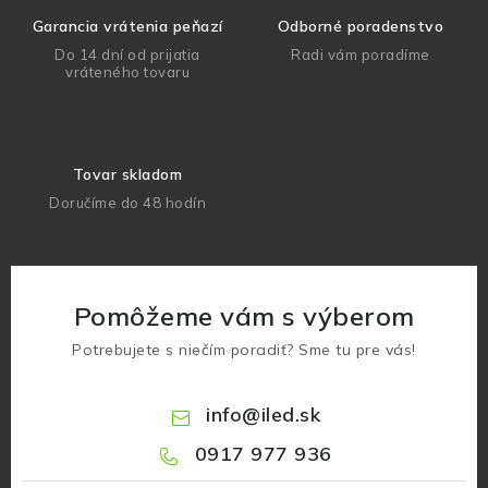
Garancia vrátenia peňazí
Odborné poradenstvo
Do 14 dní od prijatia
Radi vám poradíme
vráteného tovaru
Tovar skladom
Doručíme do 48 hodín
Pomôžeme vám s výberom
Potrebujete s niečím poradiť? Sme tu pre vás!
info
@
iled.sk
0917 977 936