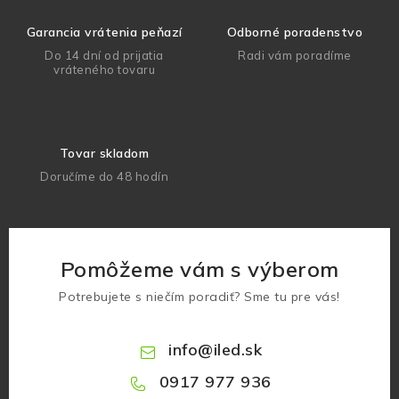
Garancia vrátenia peňazí
Odborné poradenstvo
Do 14 dní od prijatia
Radi vám poradíme
vráteného tovaru
Tovar skladom
Doručíme do 48 hodín
Pomôžeme vám s výberom
Potrebujete s niečím poradiť? Sme tu pre vás!
info
@
iled.sk
0917 977 936