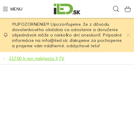
Prejsť
Hľad
na
obsah
!!!UPOZORNENIE!!! Upozorňujeme, že z dôvodu
LED osvetlenie
dovolenkového obdobia sa odoslanie a doručenie
objednávok môže o niekoľko dní oneskoriť. Prípadné
informácie na info@iled.sk; ďakujeme za pochopenie
LED baterky
a prajeme vám nádherné, oddychové leto!
LED čelovky
21700 li-ion nabíjacia 3,7V
Cyklistické osvetlenie
Akumulátory a batérie
Nabíjačky
Nože