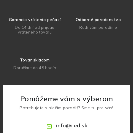
Garancia vrátenia peňazí
Odborné poradenstvo
Do 14 dní od prijatia
Radi vám poradíme
vráteného tovaru
Tovar skladom
Doručíme do 48 hodín
Pomôžeme vám s výberom
Potrebujete s niečím poradiť? Sme tu pre vás!
info
@
iled.sk