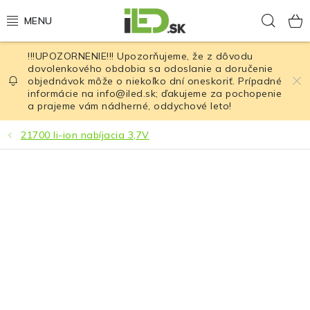
Prejsť
Hľad
na
obsah
!!!UPOZORNENIE!!! Upozorňujeme, že z dôvodu
LED osvetlenie
dovolenkového obdobia sa odoslanie a doručenie
objednávok môže o niekoľko dní oneskoriť. Prípadné
informácie na info@iled.sk; ďakujeme za pochopenie
LED baterky
a prajeme vám nádherné, oddychové leto!
LED čelovky
21700 li-ion nabíjacia 3,7V
Cyklistické osvetlenie
Akumulátory a batérie
Nabíjačky
Nože