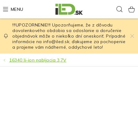
Prejsť
Hľad
na
obsah
!!!UPOZORNENIE!!! Upozorňujeme, že z dôvodu
LED osvetlenie
dovolenkového obdobia sa odoslanie a doručenie
objednávok môže o niekoľko dní oneskoriť. Prípadné
informácie na info@iled.sk; ďakujeme za pochopenie
LED baterky
a prajeme vám nádherné, oddychové leto!
LED čelovky
16340 li-ion nabíjacia 3,7V
Cyklistické osvetlenie
Akumulátory a batérie
Nabíjačky
Nože