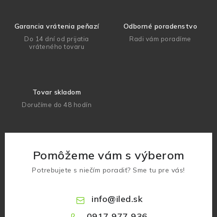
Garancia vrátenia peňazí
Odborné poradenstvo
Do 14 dní od prijatia
Radi vám poradíme
vráteného tovaru
Tovar skladom
Doručíme do 48 hodín
Pomôžeme vám s výberom
Potrebujete s niečím poradiť? Sme tu pre vás!
info
@
iled.sk
0917 977 936