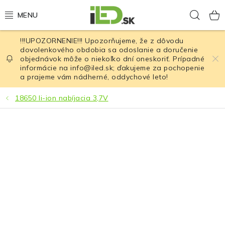
Prejsť
Hľad
na
obsah
!!!UPOZORNENIE!!! Upozorňujeme, že z dôvodu
LED osvetlenie
dovolenkového obdobia sa odoslanie a doručenie
objednávok môže o niekoľko dní oneskoriť. Prípadné
informácie na info@iled.sk; ďakujeme za pochopenie
LED baterky
a prajeme vám nádherné, oddychové leto!
LED čelovky
18650 li-ion nabíjacia 3,7V
Cyklistické osvetlenie
Akumulátory a batérie
Nabíjačky
Nože