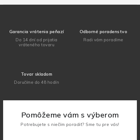
Garancia vrátenia peňazí
Odborné poradenstvo
Do 14 dní od prijatia
Radi vám poradíme
vráteného tovaru
Tovar skladom
Doručíme do 48 hodín
Pomôžeme vám s výberom
Potrebujete s niečím poradiť? Sme tu pre vás!