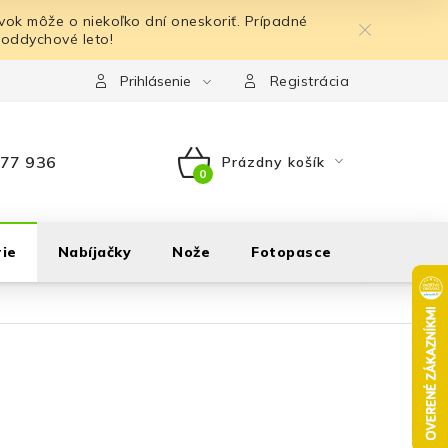
ok môže o niekoľko dní oneskoriť. Prípadné
 oddychové leto!
Prihlásenie
Registrácia
77 936
Prázdny košík
NÁKUPNÝ
KOŠÍK
ie
Nabíjačky
Nože
Fotopasce
Outdoor