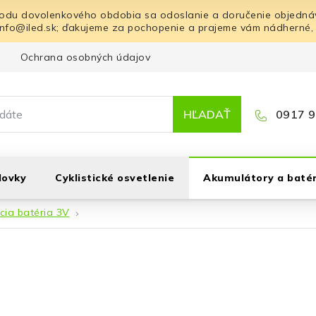
odu dovolenkového obdobia sa odoslanie a doručenie objednáv
info@iled.sk; ďakujeme za pochopenie a prajeme vám nádherné,
Ochrana osobných údajov
Blog
Kontakt
HĽADAŤ
0917 9
lovky
Cyklistické osvetlenie
Akumulátory a batér
acia batéria 3V