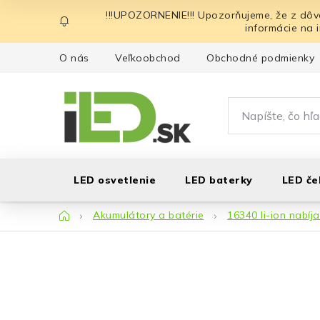
Prejsť
!!!UPOZORNENIE!!! Upozorňujeme, že z dôv
na
informácie na 
obsah
O nás
Veľkoobchod
Obchodné podmienky
LED osvetlenie
LED baterky
LED če
Domov
Akumulátory a batérie
16340 li-ion nabíj