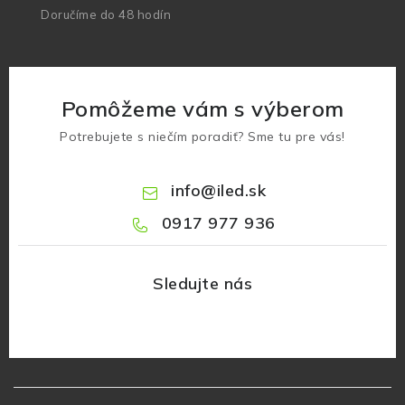
Doručíme do 48 hodín
Pomôžeme vám s výberom
Potrebujete s niečím poradiť? Sme tu pre vás!
info
@
iled.sk
0917 977 936
Z
á