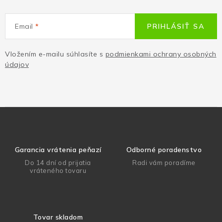
Email
PRIHLÁSIŤ SA
Vložením e-mailu súhlasíte s
podmienkami ochrany osobných
údajov
Garancia vrátenia peňazí
Odborné poradenstvo
Do 14 dní od prijatia
Radi vám poradíme
vráteného tovaru
Tovar skladom