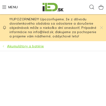
Prejsť
Hľad
na
obsah
!!!UPOZORNENIE!!! Upozorňujeme, že z dôvodu
LED osvetlenie
dovolenkového obdobia sa odoslanie a doručenie
objednávok môže o niekoľko dní oneskoriť. Prípadné
informácie na info@iled.sk; ďakujeme za pochopenie
LED baterky
a prajeme vám nádherné, oddychové leto!
LED čelovky
Akumulátory a batérie
Cyklistické osvetlenie
Akumulátory a batérie
Nabíjačky
Nože