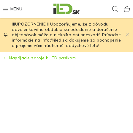
Prejsť
Hľad
na
obsah
!!!UPOZORNENIE!!! Upozorňujeme, že z dôvodu
LED osvetlenie
dovolenkového obdobia sa odoslanie a doručenie
objednávok môže o niekoľko dní oneskoriť. Prípadné
informácie na info@iled.sk; ďakujeme za pochopenie
LED baterky
a prajeme vám nádherné, oddychové leto!
LED čelovky
Napájacie zdroje k LED pásikom
Cyklistické osvetlenie
Akumulátory a batérie
Nabíjačky
Nože