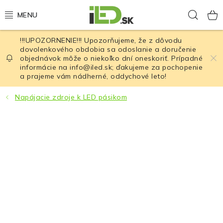
Prejsť
Hľad
na
obsah
!!!UPOZORNENIE!!! Upozorňujeme, že z dôvodu
LED osvetlenie
dovolenkového obdobia sa odoslanie a doručenie
objednávok môže o niekoľko dní oneskoriť. Prípadné
informácie na info@iled.sk; ďakujeme za pochopenie
LED baterky
a prajeme vám nádherné, oddychové leto!
LED čelovky
Napájacie zdroje k LED pásikom
Cyklistické osvetlenie
Akumulátory a batérie
Nabíjačky
Nože