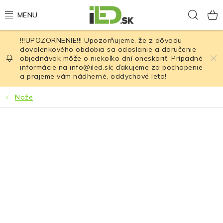
Prejsť
Hľad
na
obsah
!!!UPOZORNENIE!!! Upozorňujeme, že z dôvodu
LED osvetlenie
dovolenkového obdobia sa odoslanie a doručenie
objednávok môže o niekoľko dní oneskoriť. Prípadné
informácie na info@iled.sk; ďakujeme za pochopenie
LED baterky
a prajeme vám nádherné, oddychové leto!
LED čelovky
Nože
Cyklistické osvetlenie
Akumulátory a batérie
Nabíjačky
Nože