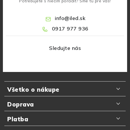
Potrebujete s niečím poradiť? Sme tu pre vás!
info
@
iled.sk
0917 977 936
Z
á
Všetko o nákupe
p
ä
Odporúčania zákazníkov
Doprava
t
Najčastejšie otázky
i
Doručenie kuriérom GLS
Platba
e
Prečo nakupovať u nás
Slovenská pošta