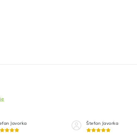
ie
efan Javorka
Štefan Javorka