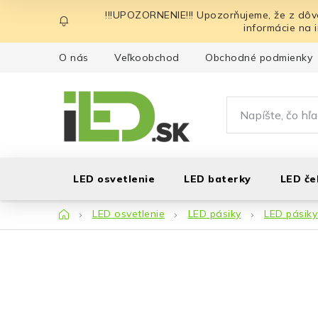
Prejsť
!!!UPOZORNENIE!!! Upozorňujeme, že z dôv
na
informácie na 
obsah
O nás
Veľkoobchod
Obchodné podmienky
LED osvetlenie
LED baterky
LED če
Domov
LED osvetlenie
LED pásiky
LED pásik