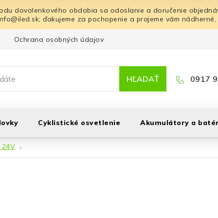
odu dovolenkového obdobia sa odoslanie a doručenie objednáv
info@iled.sk; ďakujeme za pochopenie a prajeme vám nádherné,
Ochrana osobných údajov
Blog
Kontakt
HĽADAŤ
0917 9
lovky
Cyklistické osvetlenie
Akumulátory a batér
y 24V