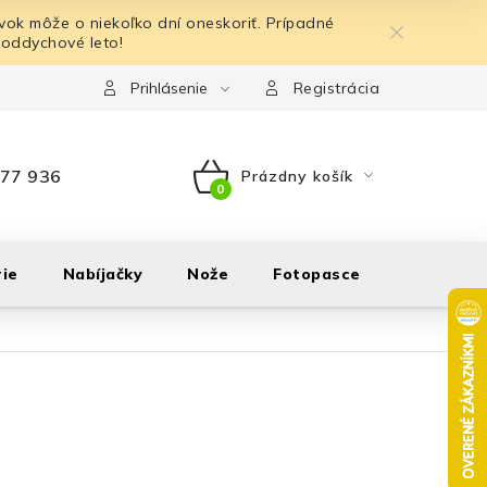
ok môže o niekoľko dní oneskoriť. Prípadné
 oddychové leto!
Prihlásenie
Registrácia
77 936
Prázdny košík
NÁKUPNÝ
KOŠÍK
ie
Nabíjačky
Nože
Fotopasce
Outdoor