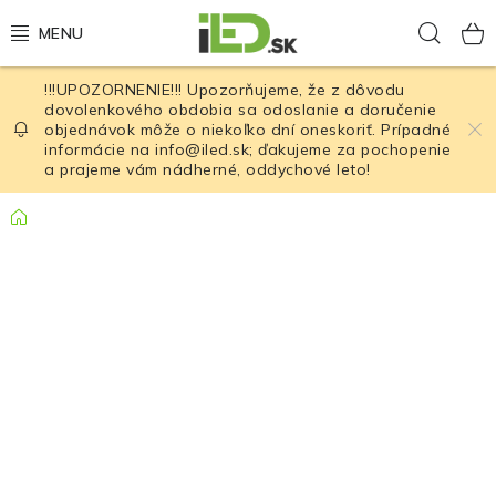
Prejsť
Hľad
na
obsah
!!!UPOZORNENIE!!! Upozorňujeme, že z dôvodu
LED osvetlenie
dovolenkového obdobia sa odoslanie a doručenie
objednávok môže o niekoľko dní oneskoriť. Prípadné
informácie na info@iled.sk; ďakujeme za pochopenie
LED baterky
a prajeme vám nádherné, oddychové leto!
LED čelovky
Domov
Cyklistické osvetlenie
Akumulátory a batérie
Nabíjačky
Nože