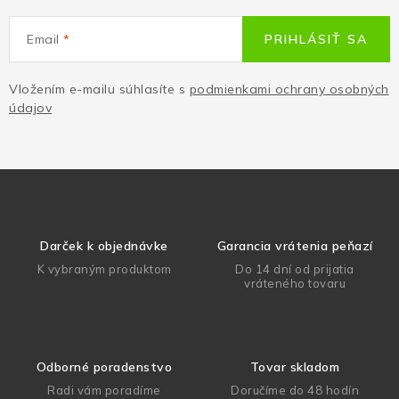
Email
PRIHLÁSIŤ SA
Vložením e-mailu súhlasíte s
podmienkami ochrany osobných
údajov
Darček k objednávke
Garancia vrátenia peňazí
K vybraným produktom
Do 14 dní od prijatia
vráteného tovaru
Odborné poradenstvo
Tovar skladom
Radi vám poradíme
Doručíme do 48 hodín