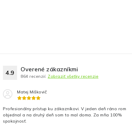
Fotopasce
Outdoor
Termovízie a nočné videnia
Tip na darček
Výpredaj
Overené zákazníkmi
4.9
864
recenzií.
Zobraziť všetky recenzie
Značky
Matej Miškovič
O nás
Veľkoobchod
Obchodné podmienky
Profesionálny prístup ku zákazníkovi. V jeden deň ráno rom
Ochrana osobných údajov
Blog
Kontakt
objednal a na druhý deň som to mal doma. Za mňa 100%
spokojnosť.