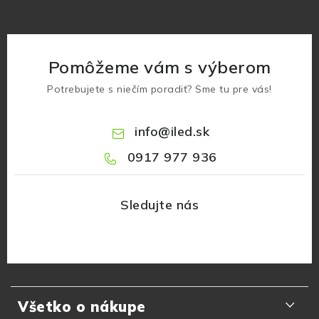
Pomôžeme vám s výberom
Potrebujete s niečím poradiť? Sme tu pre vás!
info
@
iled.sk
0917 977 936
Z
á
Všetko o nákupe
p