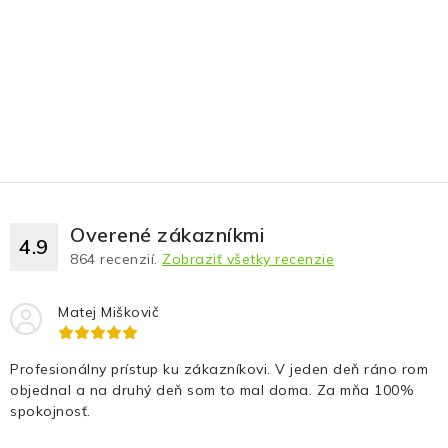
Fotopasce
Outdoor
Termovízie a nočné videnia
Tip na darček
Výpredaj
Overené zákazníkmi
4.9
864
recenzií.
Zobraziť všetky recenzie
Značky
Matej Miškovič
O nás
Veľkoobchod
Obchodné podmienky
Profesionálny prístup ku zákazníkovi. V jeden deň ráno rom
Ochrana osobných údajov
Blog
Kontakt
objednal a na druhý deň som to mal doma. Za mňa 100%
spokojnosť.