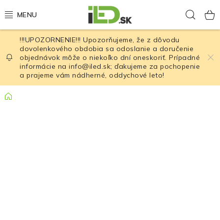
Prejsť
Hľad
na
obsah
!!!UPOZORNENIE!!! Upozorňujeme, že z dôvodu
LED osvetlenie
dovolenkového obdobia sa odoslanie a doručenie
objednávok môže o niekoľko dní oneskoriť. Prípadné
informácie na info@iled.sk; ďakujeme za pochopenie
LED baterky
a prajeme vám nádherné, oddychové leto!
LED čelovky
Domov
Cyklistické osvetlenie
Akumulátory a batérie
Nabíjačky
Nože