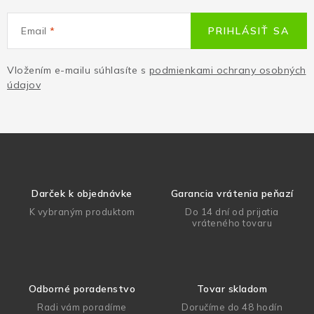
Email
PRIHLÁSIŤ SA
Vložením e-mailu súhlasíte s
podmienkami ochrany osobných
údajov
Darček k objednávke
Garancia vrátenia peňazí
K vybraným produktom
Do 14 dní od prijatia
vráteného tovaru
Odborné poradenstvo
Tovar skladom
Radi vám poradíme
Doručíme do 48 hodín