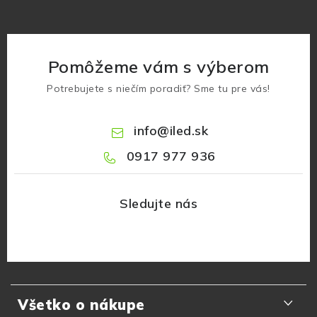
Pomôžeme vám s výberom
Potrebujete s niečím poradiť? Sme tu pre vás!
info
@
iled.sk
0917 977 936
Z
á
Všetko o nákupe
p