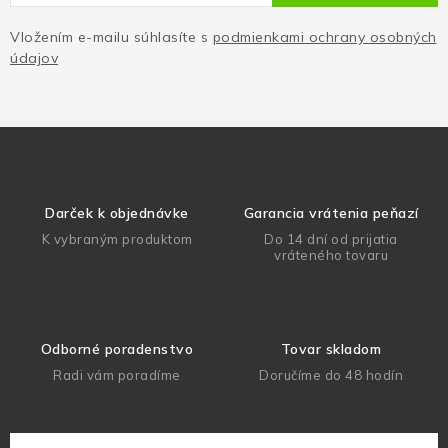
Vložením e-mailu súhlasíte s
podmienkami ochrany osobných
údajov
Darček k objednávke
Garancia vrátenia peňazí
K vybraným produktom
Do 14 dní od prijatia
vráteného tovaru
Odborné poradenstvo
Tovar skladom
Radi vám poradíme
Doručíme do 48 hodín