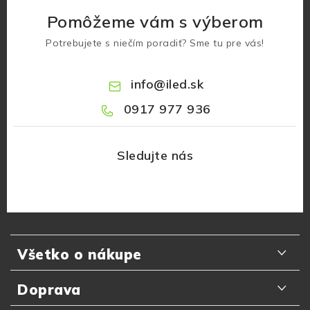
Pomôžeme vám s výberom
Potrebujete s niečím poradiť? Sme tu pre vás!
info
@
iled.sk
0917 977 936
Z
á
Všetko o nákupe
p
ä
Odporúčania zákazníkov
Doprava
t
Najčastejšie otázky