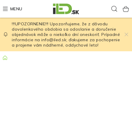
Prejsť
Hľad
na
obsah
!!!UPOZORNENIE!!! Upozorňujeme, že z dôvodu
LED osvetlenie
dovolenkového obdobia sa odoslanie a doručenie
objednávok môže o niekoľko dní oneskoriť. Prípadné
informácie na info@iled.sk; ďakujeme za pochopenie
LED baterky
a prajeme vám nádherné, oddychové leto!
LED čelovky
Domov
Cyklistické osvetlenie
Akumulátory a batérie
Nabíjačky
Nože