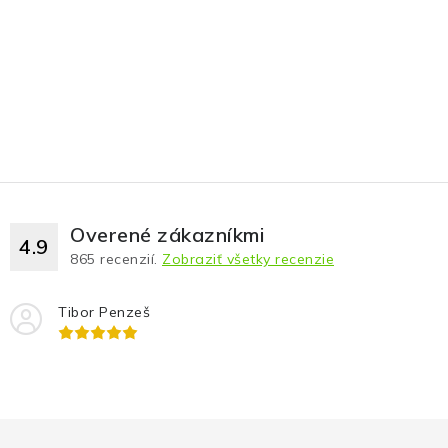
Fotopasce
Outdoor
Termovízie a nočné videnia
Tip na darček
Výpredaj
Overené zákazníkmi
4.9
865
recenzií.
Zobraziť všetky recenzie
Značky
Tibor Penzeš
O nás
Veľkoobchod
Obchodné podmienky
Ochrana osobných údajov
Blog
Kontakt