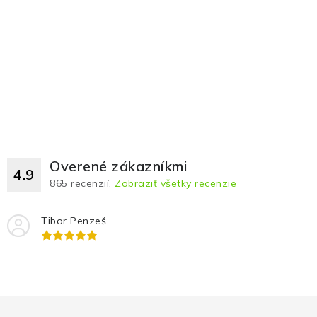
Fotopasce
Outdoor
Termovízie a nočné videnia
Tip na darček
Výpredaj
Overené zákazníkmi
4.9
865
recenzií.
Zobraziť všetky recenzie
Značky
Tibor Penzeš
O nás
Veľkoobchod
Obchodné podmienky
Ochrana osobných údajov
Blog
Kontakt