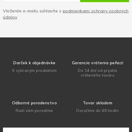
Vložením e-mailu súhlasíte s
podmienkami ochrany osobných
údajov
Darček k objednávke
Garancia vrátenia peňazí
K vybraným produktom
Do 14 dní od prijatia
vráteného tovaru
Odborné poradenstvo
Tovar skladom
Radi vám poradíme
Doručíme do 48 hodín