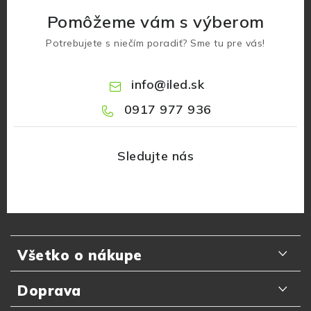
Pomôžeme vám s výberom
Potrebujete s niečím poradiť? Sme tu pre vás!
info
@
iled.sk
0917 977 936
Z
á
Všetko o nákupe
p
ä
Odporúčania zákazníkov
Doprava
t
Najčastejšie otázky