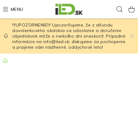
Prejsť
Hľad
na
obsah
!!!UPOZORNENIE!!! Upozorňujeme, že z dôvodu
LED osvetlenie
dovolenkového obdobia sa odoslanie a doručenie
objednávok môže o niekoľko dní oneskoriť. Prípadné
informácie na info@iled.sk; ďakujeme za pochopenie
LED baterky
a prajeme vám nádherné, oddychové leto!
LED čelovky
Domov
Cyklistické osvetlenie
Akumulátory a batérie
Nabíjačky
Nože