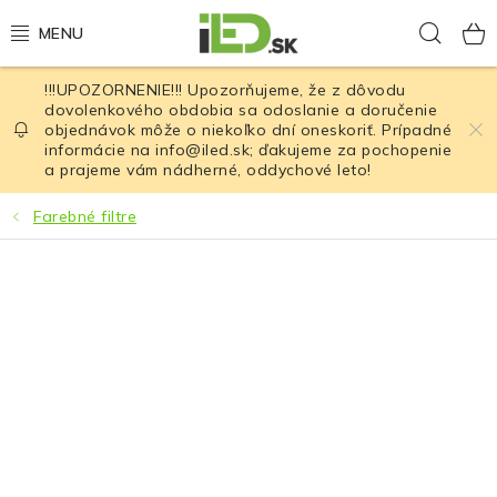
Prejsť
Hľad
na
obsah
!!!UPOZORNENIE!!! Upozorňujeme, že z dôvodu
LED osvetlenie
dovolenkového obdobia sa odoslanie a doručenie
objednávok môže o niekoľko dní oneskoriť. Prípadné
informácie na info@iled.sk; ďakujeme za pochopenie
LED baterky
a prajeme vám nádherné, oddychové leto!
LED čelovky
Farebné filtre
Cyklistické osvetlenie
Akumulátory a batérie
Nabíjačky
Nože