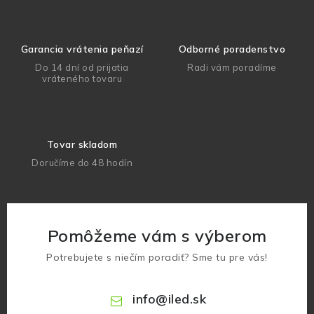
Garancia vrátenia peňazí
Odborné poradenstvo
Do 14 dní od prijatia
Radi vám poradíme
vráteného tovaru
Tovar skladom
Doručíme do 48 hodín
Pomôžeme vám s výberom
Potrebujete s niečím poradiť? Sme tu pre vás!
info
@
iled.sk