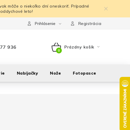
ok môže o niekoľko dní oneskoriť. Prípadné
 oddychové leto!
Prihlásenie
Registrácia
77 936
Prázdny košík
NÁKUPNÝ
KOŠÍK
ie
Nabíjačky
Nože
Fotopasce
Outdoor