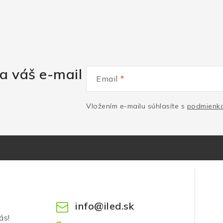
a váš e-mail
Email
Vložením e-mailu súhlasíte s
podmienka
info
@
iled.sk
ás!