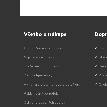
Z
á
Všetko o nákupe
Dop
p
ä
Odporúčania zákazníkov
Doru
t
Najčastejšie otázky
Slov
i
Prečo nakupovať u nás
Pack
e
Detail objednávky
Zási
Výmena a vrátenie tovaru do 14 dní
Osob
Reklamačný poriadok
Ochrana osobných údajov