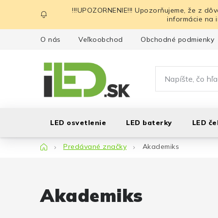
Prejsť
!!!UPOZORNENIE!!! Upozorňujeme, že z dôv
na
informácie na 
obsah
O nás
Veľkoobchod
Obchodné podmienky
LED osvetlenie
LED baterky
LED če
Domov
Predávané značky
Akademiks
Akademiks