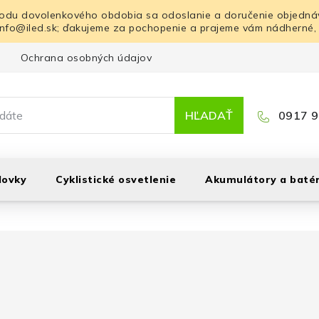
odu dovolenkového obdobia sa odoslanie a doručenie objednáv
info@iled.sk; ďakujeme za pochopenie a prajeme vám nádherné,
Ochrana osobných údajov
Blog
Kontakt
HĽADAŤ
0917 9
lovky
Cyklistické osvetlenie
Akumulátory a batér