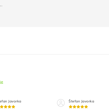
..
ie
efan Javorka
Štefan Javorka