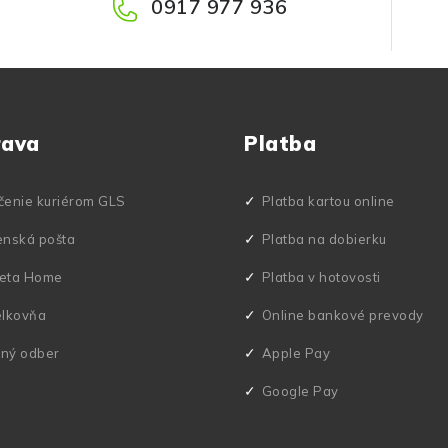
0917 977 936
rava
Platba
čenie kuriérom GLS
Platba kartou online
enská pošta
Platba na dobierku
eta Home
Platba v hotovosti
elkovňa
Online bankové prevody
ný odber
Apple Pay
Google Pay