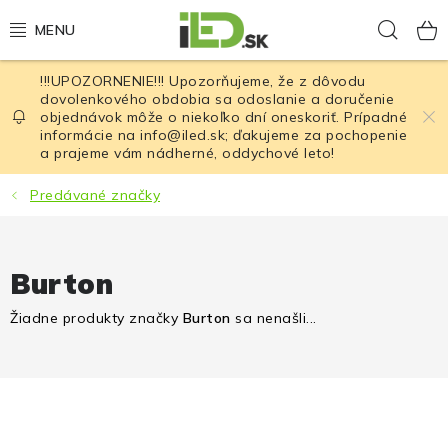
Prejsť
Hľad
na
obsah
!!!UPOZORNENIE!!! Upozorňujeme, že z dôvodu
LED osvetlenie
dovolenkového obdobia sa odoslanie a doručenie
objednávok môže o niekoľko dní oneskoriť. Prípadné
informácie na info@iled.sk; ďakujeme za pochopenie
LED baterky
a prajeme vám nádherné, oddychové leto!
LED čelovky
Predávané značky
Cyklistické osvetlenie
Burton
Akumulátory a batérie
Žiadne produkty značky
Burton
sa nenašli...
Nabíjačky
Nože