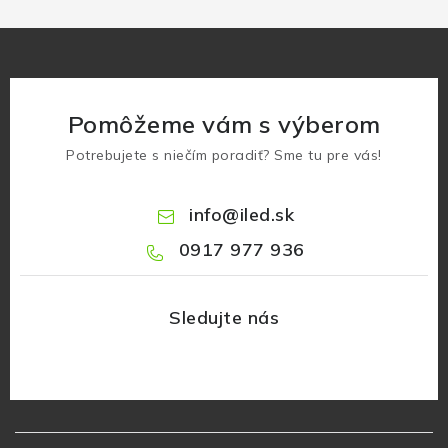
Pomôžeme vám s výberom
Potrebujete s niečím poradiť? Sme tu pre vás!
info
@
iled.sk
0917 977 936
Z
á