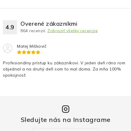
Fotopasce
Outdoor
Overené zákazníkmi
4.9
864
recenzií.
Zobraziť všetky recenzie
Termovízie a nočné videnia
Matej Miškovič
Tip na darček
Profesionálny prístup ku zákazníkovi. V jeden deň ráno rom
Výpredaj
objednal a na druhý deň som to mal doma. Za mňa 100%
spokojnosť.
Značky
O nás
Veľkoobchod
Obchodné podmienky
Ochrana osobných údajov
Blog
Kontakt
Sledujte nás na Instagrame