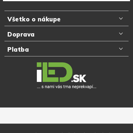
Z
á
Všetko o nákupe
p
ä
Odporúčania zákazníkov
Doprava
t
Najčastejšie otázky
i
Doručenie kuriérom GLS
Platba
e
Prečo nakupovať u nás
Slovenská pošta
Platba kartou online
Detail objednávky
Packeta Home
Platba na dobierku
Výmena a vrátenie tovaru do 14 dní
Zásielkovňa
Platba v hotovosti
Reklamačný poriadok
Osobný odber
Online bankové prevody
Ochrana osobných údajov
Apple Pay
Obchodné podmienky
Google Pay
Veľkoobchod