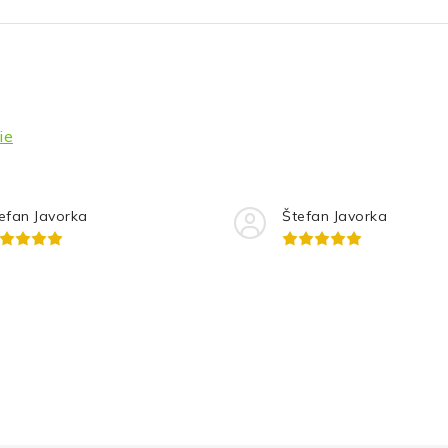
ie
efan Javorka
Štefan Javorka