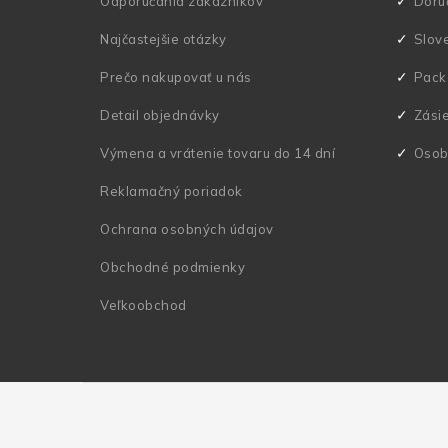
Odporúčania zákazníkov
Doru
t
Najčastejšie otázky
Slov
i
Prečo nakupovať u nás
Pack
e
Detail objednávky
Zási
Výmena a vrátenie tovaru do 14 dní
Osob
Reklamačný poriadok
Ochrana osobných údajov
Obchodné podmienky
Veľkoobchod