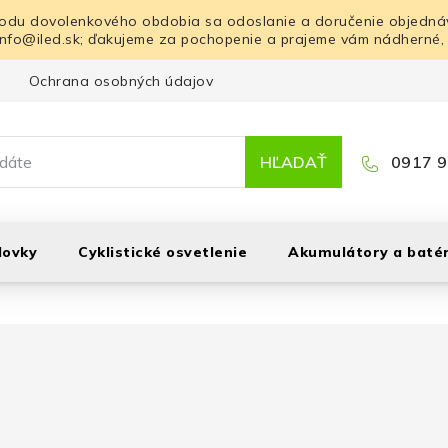
odu dovolenkového obdobia sa odoslanie a doručenie objednáv
info@iled.sk; ďakujeme za pochopenie a prajeme vám nádherné,
Ochrana osobných údajov
Blog
Kontakt
HĽADAŤ
0917 9
lovky
Cyklistické osvetlenie
Akumulátory a batér