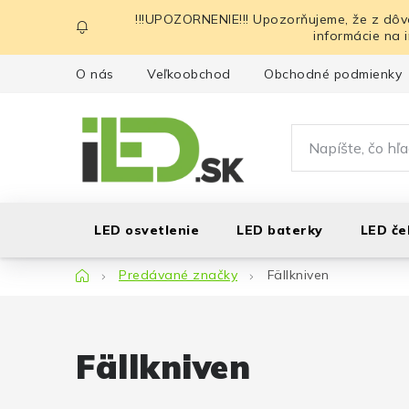
Prejsť
!!!UPOZORNENIE!!! Upozorňujeme, že z dôv
na
informácie na 
obsah
O nás
Veľkoobchod
Obchodné podmienky
LED osvetlenie
LED baterky
LED če
Domov
Predávané značky
Fällkniven
Fällkniven