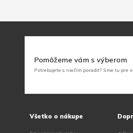
Pomôžeme vám s výberom
Potrebujete s niečím poradiť? Sme tu pre v
Z
á
Všetko o nákupe
Dop
p
ä