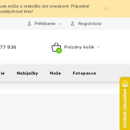
ok môže o niekoľko dní oneskoriť. Prípadné
 oddychové leto!
Prihlásenie
Registrácia
77 936
Prázdny košík
NÁKUPNÝ
KOŠÍK
ie
Nabíjačky
Nože
Fotopasce
Outdoor