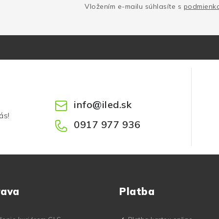
Vložením e-mailu súhlasíte s
podmienka
info
@
iled.sk
ás!
0917 977 936
rava
Platba