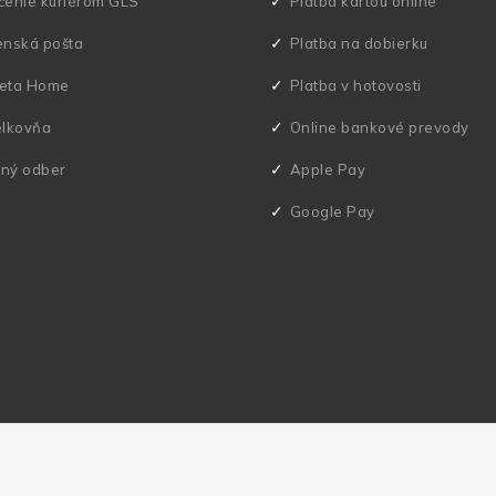
čenie kuriérom GLS
Platba kartou online
enská pošta
Platba na dobierku
eta Home
Platba v hotovosti
elkovňa
Online bankové prevody
ný odber
Apple Pay
Google Pay