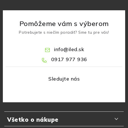
Pomôžeme vám s výberom
Potrebujete s niečím poradiť? Sme tu pre vás!
info
@
iled.sk
0917 977 936
Z
á
Všetko o nákupe
p