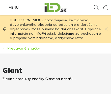
Prejsť
Hľad
na
obsah
!!!UPOZORNENIE!!! Upozorňujeme, že z dôvodu
LED osvetlenie
dovolenkového obdobia sa odoslanie a doručenie
objednávok môže o niekoľko dní oneskoriť. Prípadné
informácie na info@iled.sk; ďakujeme za pochopenie
LED baterky
a prajeme vám nádherné, oddychové leto!
LED čelovky
Predávané značky
Cyklistické osvetlenie
Giant
Akumulátory a batérie
Žiadne produkty značky
Giant
sa nenašli...
Nabíjačky
Nože