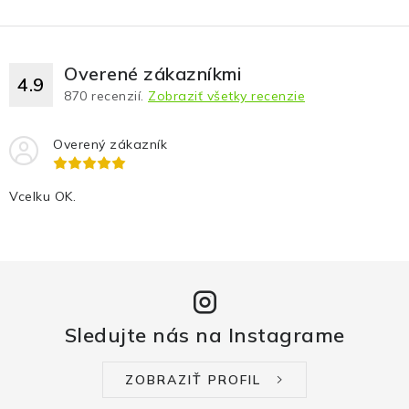
Fotopasce
Outdoor
Overené zákazníkmi
4.9
870
recenzií.
Zobraziť všetky recenzie
Termovízie a nočné videnia
Overený zákazník
Tip na darček
Vcelku OK.
Výpredaj
Značky
O nás
Veľkoobchod
Obchodné podmienky
Sledujte nás na Instagrame
Ochrana osobných údajov
Blog
Kontakt
ZOBRAZIŤ PROFIL