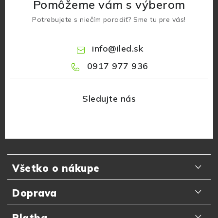
Pomôžeme vám s výberom
Potrebujete s niečím poradiť? Sme tu pre vás!
info
@
iled.sk
0917 977 936
Z
á
Všetko o nákupe
p
ä
Odporúčania zákazníkov
Doprava
t
Najčastejšie otázky
i
Doručenie kuriérom GLS
Platba