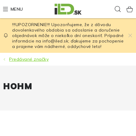
Prejsť
Hľad
na
obsah
!!!UPOZORNENIE!!! Upozorňujeme, že z dôvodu
LED osvetlenie
dovolenkového obdobia sa odoslanie a doručenie
objednávok môže o niekoľko dní oneskoriť. Prípadné
informácie na info@iled.sk; ďakujeme za pochopenie
LED baterky
a prajeme vám nádherné, oddychové leto!
LED čelovky
Predávané značky
Cyklistické osvetlenie
HOHM
Akumulátory a batérie
Nabíjačky
Nože