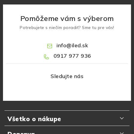
Pomôžeme vám s výberom
Potrebujete s niečím poradiť? Sme tu pre vás!
info
@
iled.sk
0917 977 936
Z
á
Všetko o nákupe
p
ä
Odporúčania zákazníkov