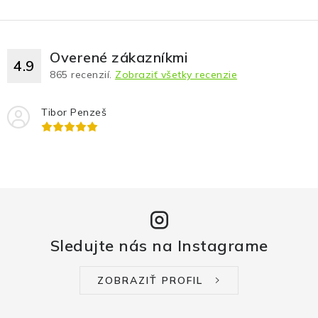
Fotopasce
Outdoor
Overené zákazníkmi
4.9
865
recenzií.
Zobraziť všetky recenzie
Termovízie a nočné videnia
Tibor Penzeš
Tip na darček
Výpredaj
Značky
Sledujte nás na Instagrame
O nás
Veľkoobchod
Obchodné podmienky
Ochrana osobných údajov
Blog
Kontakt
ZOBRAZIŤ PROFIL