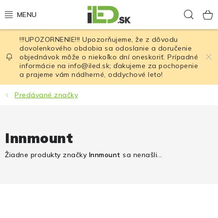
Prejsť
Hľad
na
obsah
!!!UPOZORNENIE!!! Upozorňujeme, že z dôvodu
LED osvetlenie
dovolenkového obdobia sa odoslanie a doručenie
objednávok môže o niekoľko dní oneskoriť. Prípadné
informácie na info@iled.sk; ďakujeme za pochopenie
LED baterky
a prajeme vám nádherné, oddychové leto!
LED čelovky
Predávané značky
Cyklistické osvetlenie
Innmount
Akumulátory a batérie
Žiadne produkty značky
Innmount
sa nenašli...
Nabíjačky
Nože