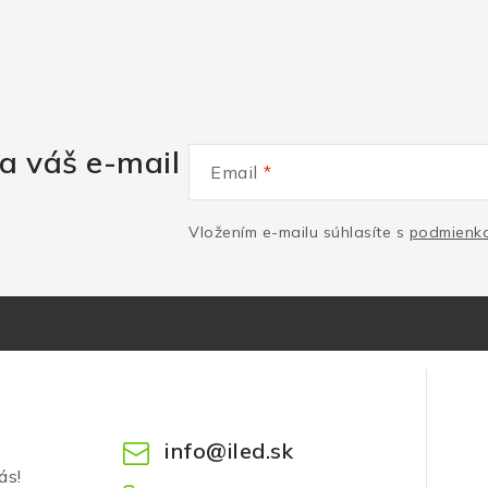
a váš e-mail
Email
Vložením e-mailu súhlasíte s
podmienka
info
@
iled.sk
ás!