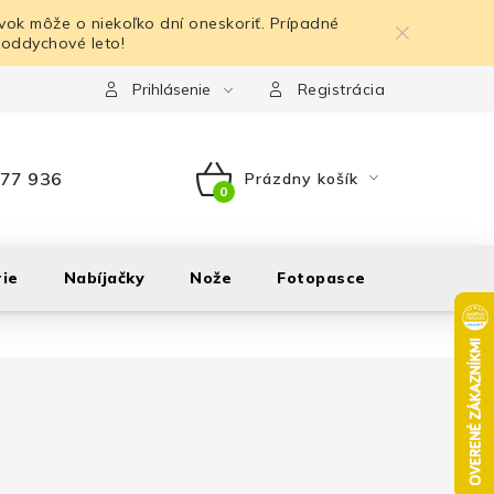
ok môže o niekoľko dní oneskoriť. Prípadné
 oddychové leto!
Prihlásenie
Registrácia
77 936
Prázdny košík
NÁKUPNÝ
KOŠÍK
ie
Nabíjačky
Nože
Fotopasce
Outdoor