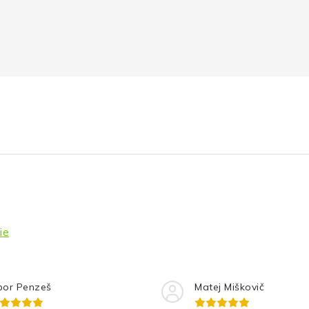
ie
bor Penzeš
Matej Miškovič