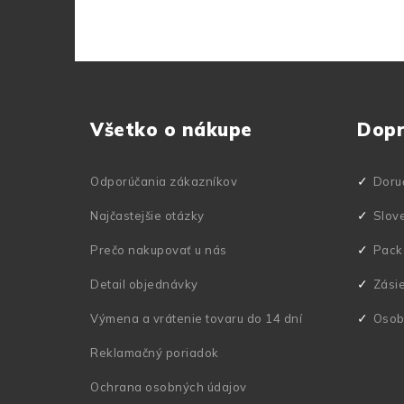
Z
á
Všetko o nákupe
Dop
p
ä
Odporúčania zákazníkov
Doru
t
Najčastejšie otázky
Slov
i
Prečo nakupovať u nás
Pack
e
Detail objednávky
Zási
Výmena a vrátenie tovaru do 14 dní
Osob
Reklamačný poriadok
Ochrana osobných údajov