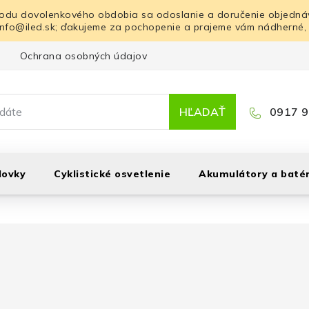
odu dovolenkového obdobia sa odoslanie a doručenie objednáv
info@iled.sk; ďakujeme za pochopenie a prajeme vám nádherné,
Ochrana osobných údajov
Blog
Kontakt
HĽADAŤ
0917 9
lovky
Cyklistické osvetlenie
Akumulátory a batér