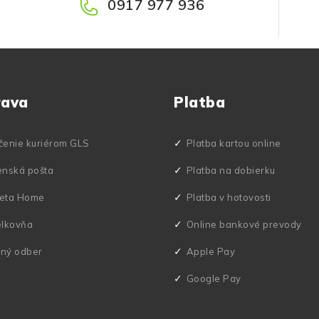
0917 977 936
rava
Platba
čenie kuriérom GLS
Platba kartou online
enská pošta
Platba na dobierku
eta Home
Platba v hotovosti
elkovňa
Online bankové prevody
ný odber
Apple Pay
Google Pay