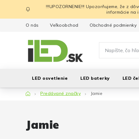
Prejsť
!!!UPOZORNENIE!!! Upozorňujeme, že z dôv
na
informácie na 
obsah
O nás
Veľkoobchod
Obchodné podmienky
LED osvetlenie
LED baterky
LED če
Domov
Predávané značky
Jamie
Jamie