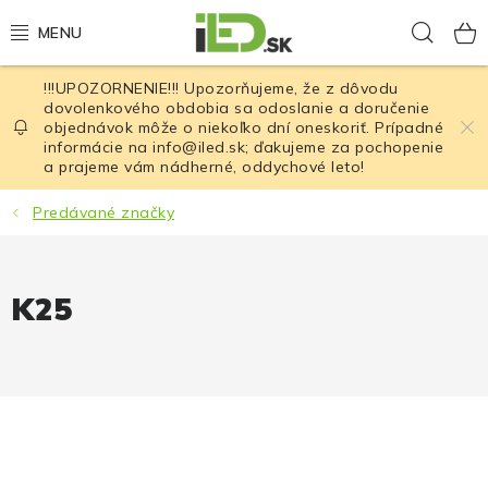
Prejsť
Hľad
na
obsah
!!!UPOZORNENIE!!! Upozorňujeme, že z dôvodu
LED osvetlenie
dovolenkového obdobia sa odoslanie a doručenie
objednávok môže o niekoľko dní oneskoriť. Prípadné
informácie na info@iled.sk; ďakujeme za pochopenie
LED baterky
a prajeme vám nádherné, oddychové leto!
LED čelovky
Predávané značky
Cyklistické osvetlenie
K25
Akumulátory a batérie
Nabíjačky
Nože