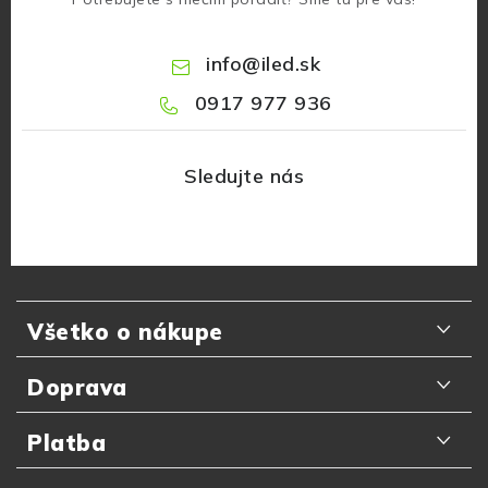
info
@
iled.sk
0917 977 936
Z
á
Všetko o nákupe
p
ä
Odporúčania zákazníkov
Doprava
t
Najčastejšie otázky
i
Doručenie kuriérom GLS
Platba
e
Prečo nakupovať u nás
Slovenská pošta