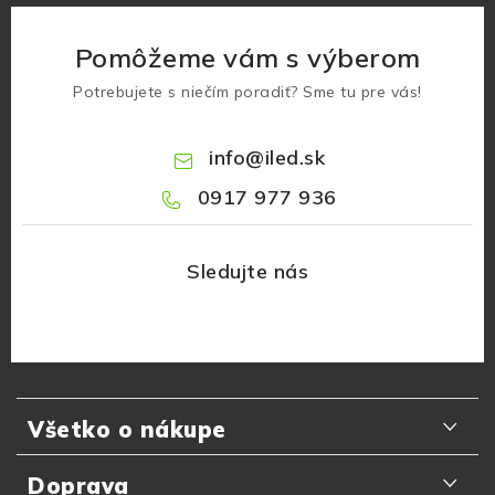
Pomôžeme vám s výberom
Potrebujete s niečím poradiť? Sme tu pre vás!
info
@
iled.sk
0917 977 936
Z
á
Všetko o nákupe
p
ä
Odporúčania zákazníkov
Doprava