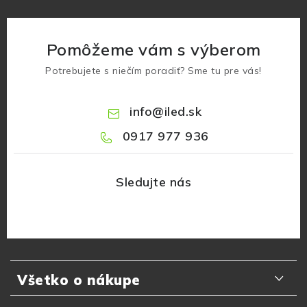
Pomôžeme vám s výberom
Potrebujete s niečím poradiť? Sme tu pre vás!
info
@
iled.sk
0917 977 936
Z
á
Všetko o nákupe
p
ä