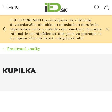
Prejsť
Hľad
na
obsah
!!!UPOZORNENIE!!! Upozorňujeme, že z dôvodu
LED osvetlenie
dovolenkového obdobia sa odoslanie a doručenie
objednávok môže o niekoľko dní oneskoriť. Prípadné
informácie na info@iled.sk; ďakujeme za pochopenie
LED baterky
a prajeme vám nádherné, oddychové leto!
LED čelovky
Predávané značky
Cyklistické osvetlenie
KUPILKA
Akumulátory a batérie
Nabíjačky
Nože