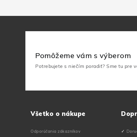
Pomôžeme vám s výberom
Potrebujete s niečím poradiť? Sme tu pre v
Z
á
Všetko o nákupe
Dop
p
ä
Odporúčania zákazníkov
Doru