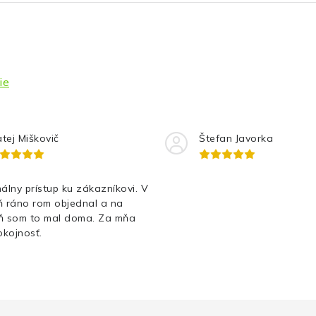
ie
tej Miškovič
Štefan Javorka
álny prístup ku zákazníkovi. V
ň ráno rom objednal a na
ň som to mal doma. Za mňa
kojnosť.