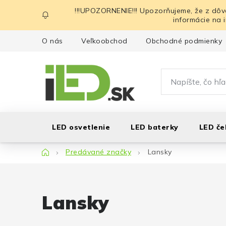
Prejsť
!!!UPOZORNENIE!!! Upozorňujeme, že z dôv
na
informácie na 
obsah
O nás
Veľkoobchod
Obchodné podmienky
LED osvetlenie
LED baterky
LED če
Domov
Predávané značky
Lansky
Lansky