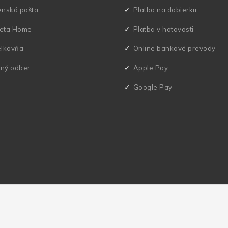
enská pošta
Platba na dobierku
eta Home
Platba v hotovosti
elkovňa
Online bankové prevody
ný odber
Apple Pay
Google Pay