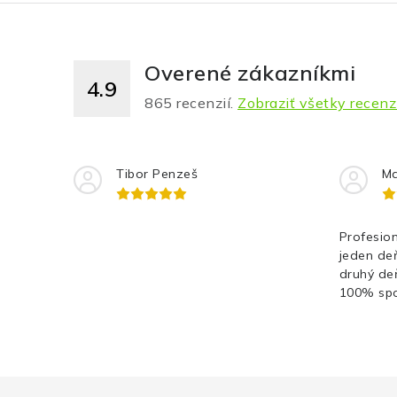
Overené zákazníkmi
4.9
865
recenzií.
Zobraziť všetky recenz
Tibor Penzeš
Ma
Profesion
jeden de
druhý de
100% spo