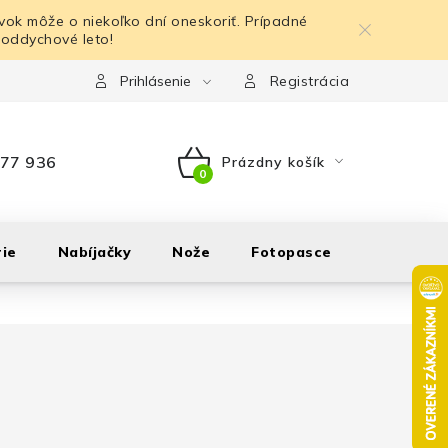
ok môže o niekoľko dní oneskoriť. Prípadné
 oddychové leto!
Prihlásenie
Registrácia
77 936
Prázdny košík
NÁKUPNÝ
KOŠÍK
ie
Nabíjačky
Nože
Fotopasce
Outdoor