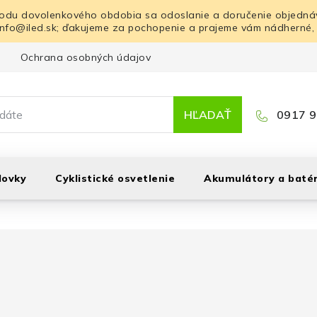
odu dovolenkového obdobia sa odoslanie a doručenie objednáv
info@iled.sk; ďakujeme za pochopenie a prajeme vám nádherné,
Ochrana osobných údajov
Blog
Kontakt
HĽADAŤ
0917 9
lovky
Cyklistické osvetlenie
Akumulátory a batér