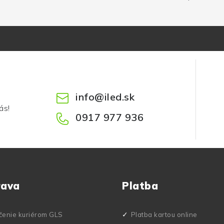
info
@
iled.sk
ás!
0917 977 936
rava
Platba
čenie kuriérom GLS
Platba kartou online