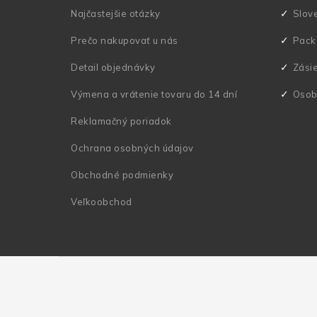
t
Najčastejšie otázky
Slov
i
Prečo nakupovať u nás
Pack
e
Detail objednávky
Zási
Výmena a vrátenie tovaru do 14 dní
Osob
Reklamačný poriadok
Ochrana osobných údajov
Obchodné podmienky
Veľkoobchod