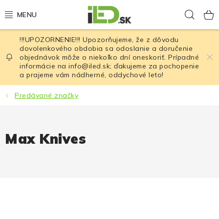
Prejsť
Hľad
na
obsah
!!!UPOZORNENIE!!! Upozorňujeme, že z dôvodu
LED osvetlenie
dovolenkového obdobia sa odoslanie a doručenie
objednávok môže o niekoľko dní oneskoriť. Prípadné
informácie na info@iled.sk; ďakujeme za pochopenie
LED baterky
a prajeme vám nádherné, oddychové leto!
LED čelovky
Predávané značky
Cyklistické osvetlenie
Max Knives
Akumulátory a batérie
Nabíjačky
Nože