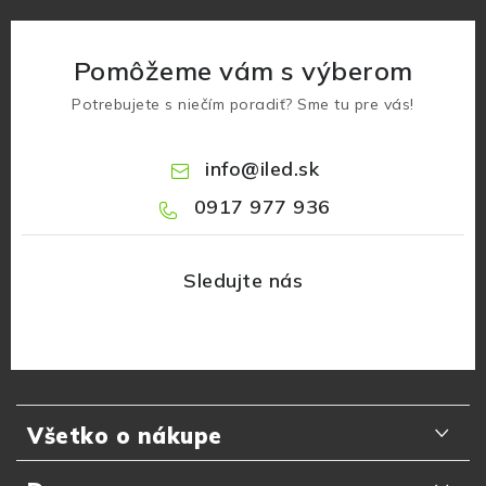
Pomôžeme vám s výberom
Potrebujete s niečím poradiť? Sme tu pre vás!
info
@
iled.sk
0917 977 936
Z
á
Všetko o nákupe
p
ä
Odporúčania zákazníkov