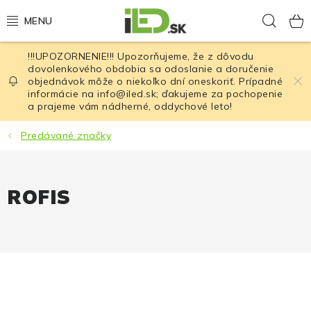
Prejsť
Hľad
na
obsah
!!!UPOZORNENIE!!! Upozorňujeme, že z dôvodu
LED osvetlenie
dovolenkového obdobia sa odoslanie a doručenie
objednávok môže o niekoľko dní oneskoriť. Prípadné
informácie na info@iled.sk; ďakujeme za pochopenie
LED baterky
a prajeme vám nádherné, oddychové leto!
LED čelovky
Predávané značky
Cyklistické osvetlenie
ROFIS
Akumulátory a batérie
Nabíjačky
Nože