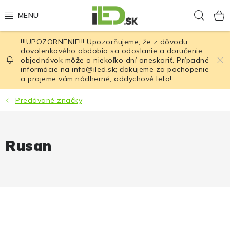
Prejsť
Hľad
na
obsah
!!!UPOZORNENIE!!! Upozorňujeme, že z dôvodu
LED osvetlenie
dovolenkového obdobia sa odoslanie a doručenie
objednávok môže o niekoľko dní oneskoriť. Prípadné
informácie na info@iled.sk; ďakujeme za pochopenie
LED baterky
a prajeme vám nádherné, oddychové leto!
LED čelovky
Predávané značky
Cyklistické osvetlenie
Rusan
Akumulátory a batérie
Nabíjačky
Nože