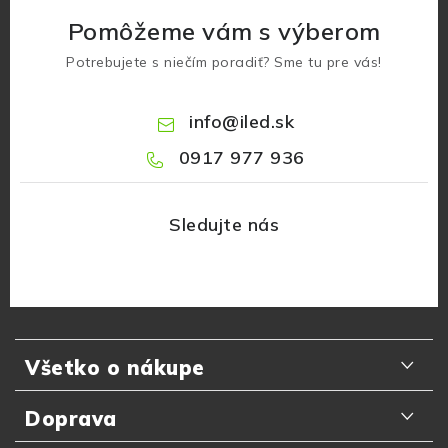
Pomôžeme vám s výberom
Potrebujete s niečím poradiť? Sme tu pre vás!
info
@
iled.sk
0917 977 936
Z
á
Všetko o nákupe
p
ä
Odporúčania zákazníkov
Doprava
t
Najčastejšie otázky