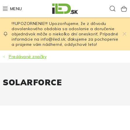
Prejsť
Hľad
na
obsah
!!!UPOZORNENIE!!! Upozorňujeme, že z dôvodu
LED osvetlenie
dovolenkového obdobia sa odoslanie a doručenie
objednávok môže o niekoľko dní oneskoriť. Prípadné
informácie na info@iled.sk; ďakujeme za pochopenie
LED baterky
a prajeme vám nádherné, oddychové leto!
LED čelovky
Predávané značky
Cyklistické osvetlenie
SOLARFORCE
Akumulátory a batérie
Nabíjačky
Nože