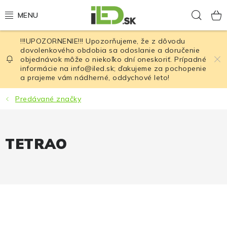
Prejsť
Hľad
na
obsah
!!!UPOZORNENIE!!! Upozorňujeme, že z dôvodu
LED osvetlenie
dovolenkového obdobia sa odoslanie a doručenie
objednávok môže o niekoľko dní oneskoriť. Prípadné
informácie na info@iled.sk; ďakujeme za pochopenie
LED baterky
a prajeme vám nádherné, oddychové leto!
LED čelovky
Predávané značky
Cyklistické osvetlenie
TETRAO
Akumulátory a batérie
Nabíjačky
Nože