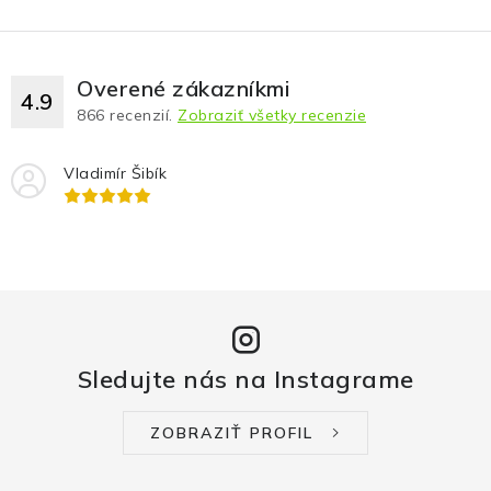
Fotopasce
Outdoor
Overené zákazníkmi
4.9
866
recenzií.
Zobraziť všetky recenzie
Termovízie a nočné videnia
Vladimír Šibík
Tip na darček
Výpredaj
Značky
Sledujte nás na Instagrame
O nás
Veľkoobchod
Obchodné podmienky
Ochrana osobných údajov
Blog
Kontakt
ZOBRAZIŤ PROFIL