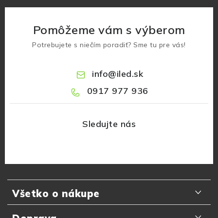
Pomôžeme vám s výberom
Potrebujete s niečím poradiť? Sme tu pre vás!
info
@
iled.sk
0917 977 936
Z
á
Všetko o nákupe
p
ä
Odporúčania zákazníkov