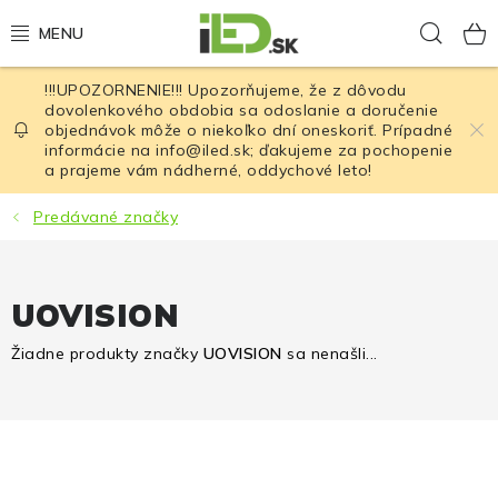
Prejsť
Hľad
na
obsah
!!!UPOZORNENIE!!! Upozorňujeme, že z dôvodu
LED osvetlenie
dovolenkového obdobia sa odoslanie a doručenie
objednávok môže o niekoľko dní oneskoriť. Prípadné
informácie na info@iled.sk; ďakujeme za pochopenie
LED baterky
a prajeme vám nádherné, oddychové leto!
LED čelovky
Predávané značky
Cyklistické osvetlenie
UOVISION
Akumulátory a batérie
Žiadne produkty značky
UOVISION
sa nenašli...
Nabíjačky
Nože