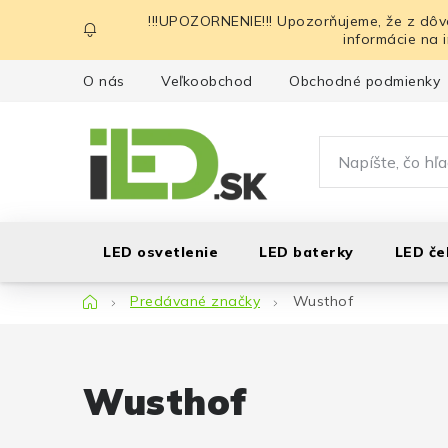
Prejsť
!!!UPOZORNENIE!!! Upozorňujeme, že z dôv
na
informácie na 
obsah
O nás
Veľkoobchod
Obchodné podmienky
LED osvetlenie
LED baterky
LED če
Domov
Predávané značky
Wusthof
Wusthof