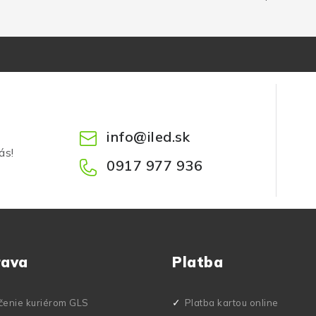
info
@
iled.sk
ás!
0917 977 936
rava
Platba
čenie kuriérom GLS
Platba kartou online