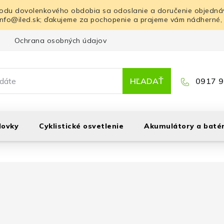
odu dovolenkového obdobia sa odoslanie a doručenie objednáv
info@iled.sk; ďakujeme za pochopenie a prajeme vám nádherné,
Ochrana osobných údajov
Blog
Kontakt
HĽADAŤ
0917 9
lovky
Cyklistické osvetlenie
Akumulátory a batér