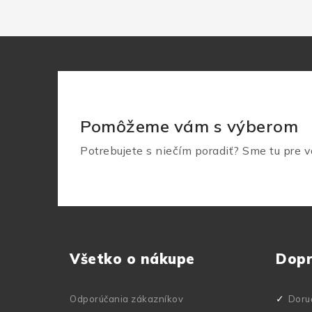
Pomôžeme vám s výberom
Potrebujete s niečím poradiť? Sme tu pre v
Z
á
Všetko o nákupe
Dop
p
ä
Odporúčania zákazníkov
Doru