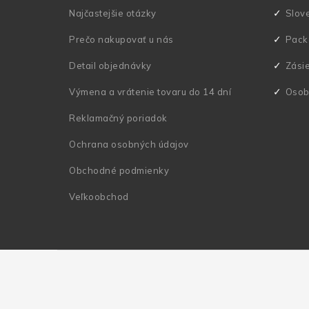
t
Najčastejšie otázky
Slov
i
Prečo nakupovať u nás
Pack
e
Detail objednávky
Zási
Výmena a vrátenie tovaru do 14 dní
Osob
Reklamačný poriadok
Ochrana osobných údajov
Obchodné podmienky
Veľkoobchod