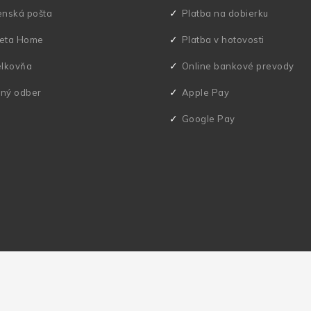
enská pošta
Platba na dobierku
eta Home
Platba v hotovosti
elkovňa
Online bankové prevody
ný odber
Apple Pay
Google Pay