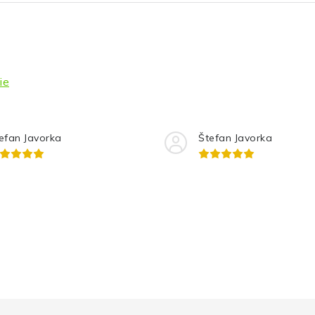
ie
efan Javorka
Štefan Javorka