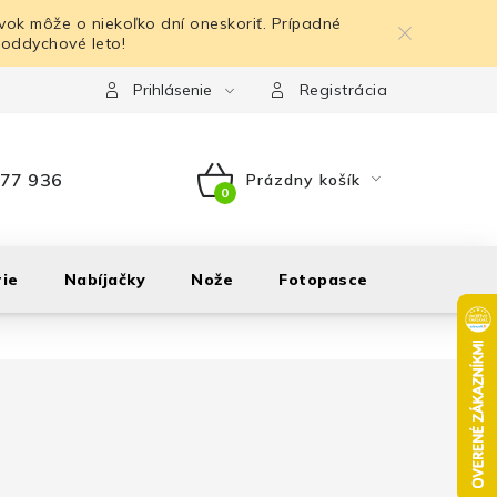
ok môže o niekoľko dní oneskoriť. Prípadné
 oddychové leto!
Prihlásenie
Registrácia
77 936
Prázdny košík
NÁKUPNÝ
KOŠÍK
ie
Nabíjačky
Nože
Fotopasce
Outdoor