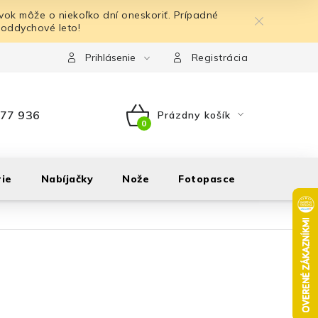
ok môže o niekoľko dní oneskoriť. Prípadné
 oddychové leto!
Prihlásenie
Registrácia
77 936
Prázdny košík
NÁKUPNÝ
KOŠÍK
ie
Nabíjačky
Nože
Fotopasce
Outdoor