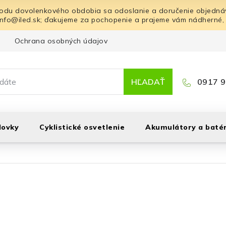
odu dovolenkového obdobia sa odoslanie a doručenie objednáv
info@iled.sk; ďakujeme za pochopenie a prajeme vám nádherné,
Ochrana osobných údajov
Blog
Kontakt
HĽADAŤ
0917 9
lovky
Cyklistické osvetlenie
Akumulátory a batér