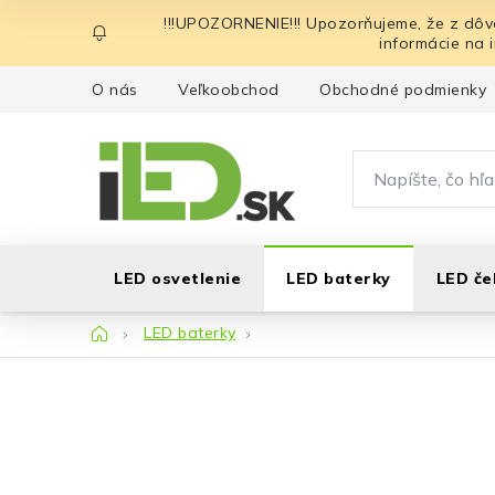
Prejsť
!!!UPOZORNENIE!!! Upozorňujeme, že z dôv
na
informácie na 
obsah
O nás
Veľkoobchod
Obchodné podmienky
LED osvetlenie
LED baterky
LED če
Domov
LED baterky