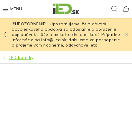
Prejsť
Hľad
na
obsah
!!!UPOZORNENIE!!! Upozorňujeme, že z dôvodu
LED osvetlenie
dovolenkového obdobia sa odoslanie a doručenie
objednávok môže o niekoľko dní oneskoriť. Prípadné
informácie na info@iled.sk; ďakujeme za pochopenie
LED baterky
a prajeme vám nádherné, oddychové leto!
LED čelovky
LED baterky
Cyklistické osvetlenie
Akumulátory a batérie
Nabíjačky
Nože