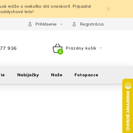
ok môže o niekoľko dní oneskoriť. Prípadné
 oddychové leto!
Prihlásenie
Registrácia
77 936
Prázdny košík
NÁKUPNÝ
KOŠÍK
ie
Nabíjačky
Nože
Fotopasce
Outdoor