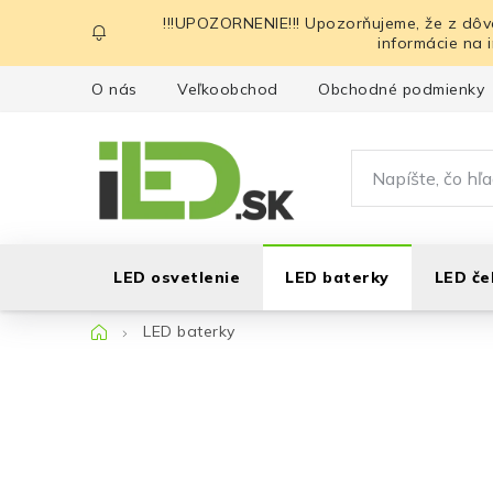
Prejsť
!!!UPOZORNENIE!!! Upozorňujeme, že z dôv
na
informácie na 
obsah
O nás
Veľkoobchod
Obchodné podmienky
LED osvetlenie
LED baterky
LED če
Domov
LED baterky