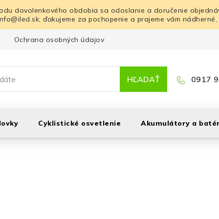
odu dovolenkového obdobia sa odoslanie a doručenie objednáv
info@iled.sk; ďakujeme za pochopenie a prajeme vám nádherné,
Ochrana osobných údajov
Blog
Kontakt
HĽADAŤ
0917 9
lovky
Cyklistické osvetlenie
Akumulátory a batér